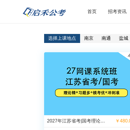
首页
招考资讯
选择上课地点
南京
南通
盐城
2027年江苏省考|国考理论精讲+刷题网课(含讲义邮寄)
￥480.