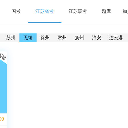
国考
江苏省考
江苏事考
题库
加
苏州
无锡
徐州
常州
扬州
淮安
连云港
00