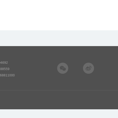
692
8559
811000