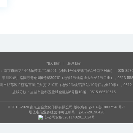
|
加入我们
联系我们
：南京市雨花台区创e梦工厂1栋501（地铁1号线安德门站1号口正对面），025-85704
崇川区崇川路国际青创园6号楼309室（地铁1号线南通大学站1号口出），0513-5588
市姑苏区广济路百脑汇大厦1210室（地铁2号线/石路站/10号口右侧10米），0512-68
盐城分校：盐城市盐都区盐城金融城6号楼10楼，0515-88570515
© 2013-2020 南京启合文化传媒有限公司 版权所有
苏ICP备18037548号-2
增值电信业务经营许可证编号：苏B2-20190420
苏公网安备32011402011624号